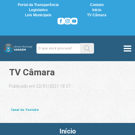
Portal da Transparência
Contato
Legislativo
Início
Leis Municipais
TV Câmara
TV Câmara
Publicado em 22/01/2021 18:37 -
Canal do Youtube
Início