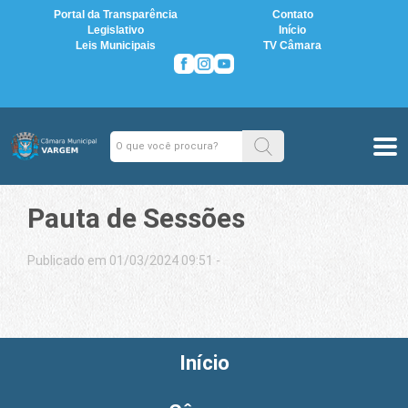
Portal da Transparência
Contato
Legislativo
Início
Leis Municipais
TV Câmara
Pauta de Sessões
Publicado em 01/03/2024 09:51 -
Início