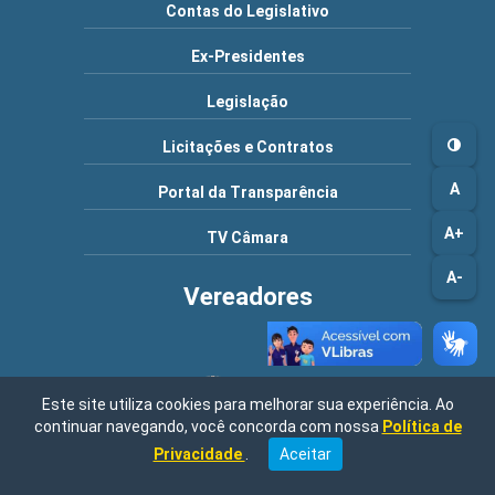
Contas do Legislativo
Ex-Presidentes
Legislação
Licitações e Contratos
A
Portal da Transparência
A+
TV Câmara
A-
Vereadores
Este site utiliza cookies para melhorar sua experiência. Ao
continuar navegando, você concorda com nossa
Política de
Endereço: Rua Nossa Senhora de Fátima, 200 - Centro / Vargem -
Privacidade
.
Aceitar
São Paulo / Telefone: (11) 4598-4666 / 4598-4511