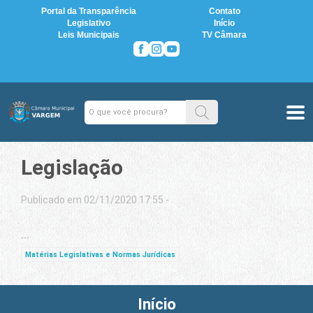
Portal da Transparência
Contato
Legislativo
Início
Leis Municipais
TV Câmara
Legislação
Publicado em 02/11/2020 17:55 -
...
Matérias Legislativas e Normas Jurídicas
Início