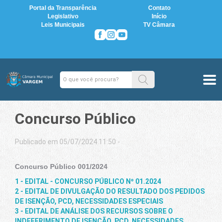
Portal da Transparência
Contato
Legislativo
Início
Leis Municipais
TV Câmara
Concurso Público
Publicado em 05/07/2024 11:50 -
Concurso Público 001/2024
1 - EDITAL - CONCURSO PÚBLICO Nº 01.2024
2 - EDITAL DE DIVULGAÇÃO DO RESULTADO DOS PEDIDOS
DE ISENÇÃO, PCD, NECESSIDADES ESPECIAIS
3 - EDITAL DE ANÁLISE DOS RECURSOS SOBRE O
INDEFERIMENTO DE ISENÇÃO, PCD, NECESSIDADES