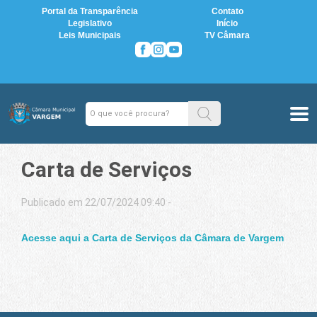
Portal da Transparência
Contato
Legislativo
Início
Leis Municipais
TV Câmara
Carta de Serviços
Publicado em 22/07/2024 09:40 -
Acesse aqui a Carta de Serviços da Câmara de Vargem