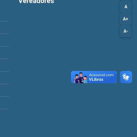
Vereadores
A
A+
A-