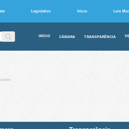
ato
Legislativo
Início
Leis Mun
INÍCIO
V
CÂMARA
TRANSPARÊNCIA
cutivo