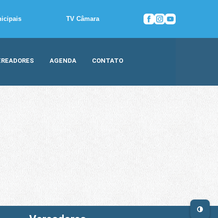
icipais
TV Câmara
EREADORES
AGENDA
CONTATO