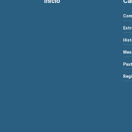
Início
Câ
Com
Estr
Hist
Mesa
Paut
Regi