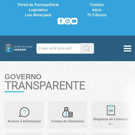
Portal da Transparência
Contato
Legislativo
Início
Leis Municipais
TV Câmara
GOVERNO
TRANSPARENTE
Dispensa de Licitação
Acesso à Informação
Contas do Executivo
(...